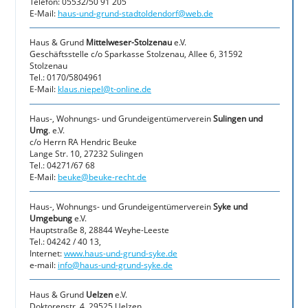
Telefon: 05532/50 91 205
E-Mail:
haus-und-grund-stadtoldendorf@web.de
Haus & Grund
Mittelweser-Stolzenau
e.V.
Geschäftsstelle c/o Sparkasse Stolzenau, Allee 6, 31592
Stolzenau
Tel.: 0170/5804961
E-Mail:
klaus.niepel@t-online.de
Haus-, Wohnungs- und Grundeigentümerverein
Sulingen und
Umg
. e.V.
c/o Herrn RA Hendric Beuke
Lange Str. 10, 27232 Sulingen
Tel.: 04271/67 68
E-Mail:
beuke@beuke-recht.de
Haus-, Wohnungs- und Grundeigentümerverein
Syke und
Umgebung
e.V.
Hauptstraße 8, 28844 Weyhe-Leeste
Tel.: 04242 / 40 13,
Internet:
www.haus-und-grund-syke.de
e-mail:
info@haus-und-grund-syke.de
Haus & Grund
Uelzen
e.V.
Doktorenstr. 4, 29525 Uelzen