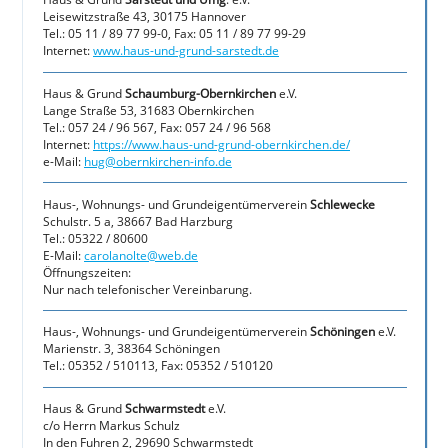
Leisewitzstraße 43, 30175 Hannover
Tel.: 05 11 / 89 77 99-0, Fax: 05 11 / 89 77 99-29
Internet:
www.haus-und-grund-sarstedt.de
Haus & Grund
Schaumburg-Obernkirchen
e.V.
Lange Straße 53, 31683 Obernkirchen
Tel.: 057 24 / 96 567, Fax: 057 24 / 96 568
Internet:
https://www.haus-und-grund-obernkirchen.de/
e-Mail:
hug@obernkirchen-info.de
Haus-, Wohnungs- und Grundeigentümerverein
Schlewecke
Schulstr. 5 a, 38667 Bad Harzburg
Tel.: 05322 / 80600
E-Mail:
carolanolte@web.de
Öffnungszeiten:
Nur nach telefonischer Vereinbarung.
Haus-, Wohnungs- und Grundeigentümerverein
Schöningen
e.V.
Marienstr. 3, 38364 Schöningen
Tel.: 05352 / 510113, Fax: 05352 / 510120
Haus & Grund
Schwarmstedt
e.V.
c/o Herrn Markus Schulz
In den Fuhren 2, 29690 Schwarmstedt