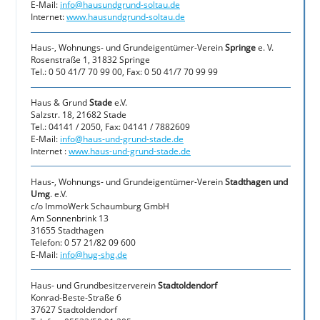
E-Mail:
info@hausundgrund-soltau.de
Internet:
www.hausundgrund-soltau.de
Haus-, Wohnungs- und Grundeigentümer-Verein
Springe
e. V.
Rosenstraße 1, 31832 Springe
Tel.: 0 50 41/7 70 99 00, Fax: 0 50 41/7 70 99 99
Haus & Grund
Stade
e.V.
Salzstr. 18, 21682 Stade
Tel.: 04141 / 2050, Fax: 04141 / 7882609
E-Mail:
info@haus-und-grund-stade.de
Internet :
www.haus-und-grund-stade.de
Haus-, Wohnungs- und Grundeigentümer-Verein
Stadthagen und
Umg
. e.V.
c/o ImmoWerk Schaumburg GmbH
Am Sonnenbrink 13
31655 Stadthagen
Telefon: 0 57 21/82 09 600
E-Mail:
info@hug-shg.de
Haus- und Grundbesitzerverein
Stadtoldendorf
Konrad-Beste-Straße 6
37627 Stadtoldendorf