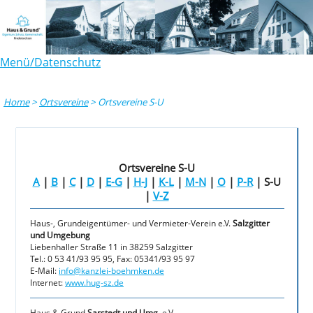
Menü/Datenschutz
Home
>
Ortsvereine
>
Ortsvereine S-U
Ortsvereine S-U
A
|
B
|
C
|
D
|
E-G
|
H-J
|
K-L
|
M-N
|
O
|
P-R
| S-U
|
V-Z
Haus-, Grundeigentümer- und Vermieter-Verein e.V.
Salzgitter
und Umgebung
Liebenhaller Straße 11 in 38259 Salzgitter
Tel.: 0 53 41/93 95 95, Fax: 05341/93 95 97
E-Mail:
info@kanzlei-boehmken.de
Internet:
www.hug-sz.de
Haus & Grund
Sarstedt und Umg
. e.V.