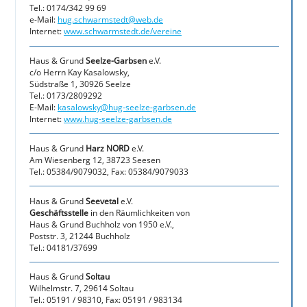
Tel.: 0174/342 99 69
e-Mail:
hug.schwarmstedt@web.de
Internet:
www.schwarmstedt.de/vereine
Haus & Grund
Seelze-Garbsen
e.V.
c/o Herrn Kay Kasalowsky,
Südstraße 1, 30926 Seelze
Tel.: 0173/2809292
E-Mail:
kasalowsky@hug-seelze-garbsen.de
Internet:
www.hug-seelze-garbsen.de
Haus & Grund
Harz NORD
e.V.
Am Wiesenberg 12, 38723 Seesen
Tel.: 05384/9079032, Fax: 05384/9079033
Haus & Grund
Seevetal
e.V.
Geschäftsstelle
in den Räumlichkeiten von
Haus & Grund Buchholz von 1950 e.V.,
Poststr. 3, 21244 Buchholz
Tel.: 04181/37699
Haus & Grund
Soltau
Wilhelmstr. 7, 29614 Soltau
Tel.: 05191 / 98310, Fax: 05191 / 983134